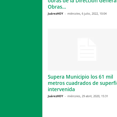
obras de la Dirección Genera
Obras...
JuárezHOY
-
miércoles, 6 julio, 2022, 10:04
Supera Municipio los 61 mil
metros cuadrados de superfi
intervenida
JuárezHOY
-
miércoles, 29 abril, 2020, 15:31