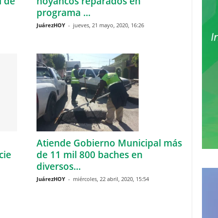
l de
hoyancos reparados en
programa ...
JuárezHOY
-
jueves, 21 mayo, 2020, 16:26
Atiende Gobierno Municipal más
cie
de 11 mil 800 baches en
diversos...
JuárezHOY
-
miércoles, 22 abril, 2020, 15:54