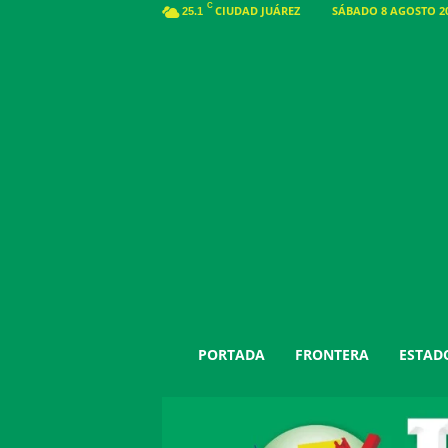
C
CIUDAD JUÁREZ
SÁBADO 8 AGOSTO 20
25.1
J
PORTADA
FRONTERA
ESTAD
u
á
r
e
z