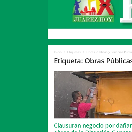
H
o
y
Inicio
Etiquetas
Obras Públicas y Servicios Públi
Etiqueta: Obras Públicas
Clausuran negocio por dañar