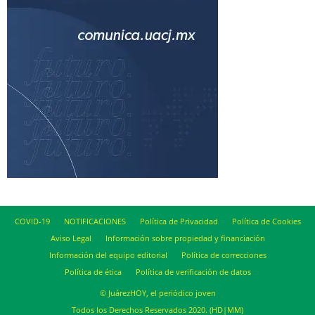
COVID-19
NOTIFICACIONES
Política de Privacidad
Política de Cookies
Aviso Legal
Información sobre propiedad y financiación
Información del equipo editorial
Política de correcciones
Política de ética
Política de verificación de datos
© JuárezHOY, el periódico joven
Todos los Derechos Reservados 2020. (HD|MM)