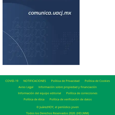
COVID-19
NOTIFICACIONES
Política de Privacidad
Política de Cookies
Aviso Legal
Información sobre propiedad y financiación
Información del equipo editorial
Política de correcciones
Política de ética
Política de verificación de datos
© JuárezHOY, el periódico joven
Todos los Derechos Reservados 2020. (HD|MM)