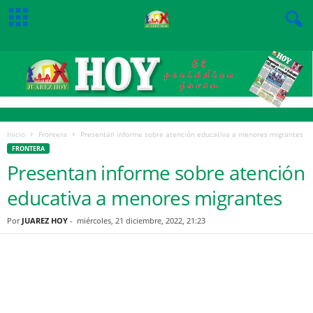
Inicio
Frontera
Presentan informe sobre atención educativa a menores migrantes
FRONTERA
Presentan informe sobre atención
educativa a menores migrantes
Por
JUAREZ HOY
-
miércoles, 21 diciembre, 2022, 21:23
Facebook
Twitter
Pinterest
WhatsApp
Email