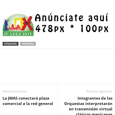
ETIQUETAS
FRONTERA
Facebook
Twitter
Pinterest
WhatsApp
Email
Artículo anterior
Artículo siguiente
La JMAS conectará plaza
Integrantes de las
comercial a la red general
Orquestas interpretarán
en transmisión virtual
clásicos mexicanos