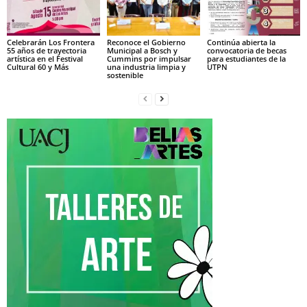
Celebrarán Los Frontera
Reconoce el Gobierno
Continúa abierta la
55 años de trayectoria
Municipal a Bosch y
convocatoria de becas
artística en el Festival
Cummins por impulsar
para estudiantes de la
Cultural 60 y Más
una industria limpia y
UTPN
sostenible