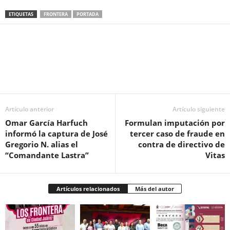
ETIQUETAS
FRONTERA
PORTADA
Facebook
Twitter
Pinterest
WhatsApp
Email
Artículo anterior
Artículo siguiente
Omar García Harfuch
Formulan imputación por
informó la captura de José
tercer caso de fraude en
Gregorio N. alias el
contra de directivo de
“Comandante Lastra”
Vitas
Artículos relacionados
Más del autor