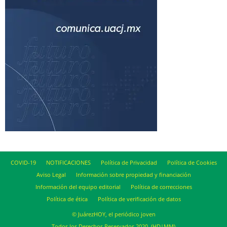
COVID-19
NOTIFICACIONES
Política de Privacidad
Política de Cookies
Aviso Legal
Información sobre propiedad y financiación
Información del equipo editorial
Política de correcciones
Política de ética
Política de verificación de datos
© JuárezHOY, el periódico joven
Todos los Derechos Reservados 2020. (HD|MM)