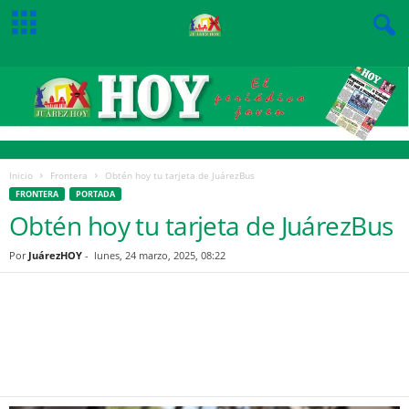
Inicio
Frontera
Obtén hoy tu tarjeta de JuárezBus
FRONTERA
PORTADA
Obtén hoy tu tarjeta de JuárezBus
Por
JuárezHOY
-
lunes, 24 marzo, 2025, 08:22
Facebook
Twitter
Pinterest
WhatsApp
Email