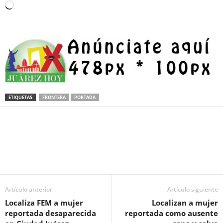
Loading…
ETIQUETAS
FRONTERA
PORTADA
Facebook
Twitter
Pinterest
WhatsApp
Email
Artículo anterior
Artículo siguiente
Localiza FEM a mujer
Localizan a mujer
reportada desaparecida
reportada como ausente