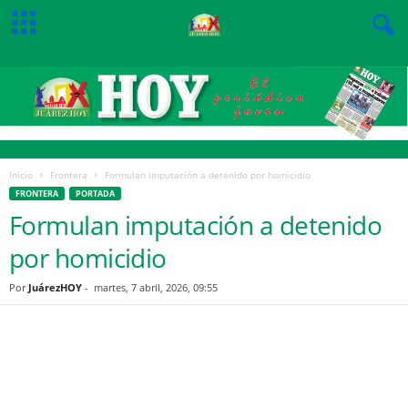
Inicio
Frontera
Formulan imputación a detenido por homicidio
FRONTERA
PORTADA
Formulan imputación a detenido
por homicidio
Por
JuárezHOY
-
martes, 7 abril, 2026, 09:55
Facebook
Twitter
Pinterest
WhatsApp
Email