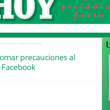
nes al vender a través de Facebook
 tomar precauciones al
e Facebook
Pinterest
WhatsApp
Email
Print