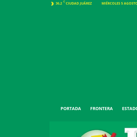
C
CIUDAD JUÁREZ
MIÉRCOLES 5 AGOSTO 
36.2
J
PORTADA
FRONTERA
ESTAD
u
á
r
e
z