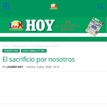
Inicio
Perspectiva
El sacrificio por nosotros
PERSPECTIVA
SOTA CABALLO Y REY
El sacrificio por nosotros
Por
JUAREZ HOY
-
viernes, 3 abril, 2026, 19:13
Facebook
Twitter
Pinterest
WhatsApp
Email