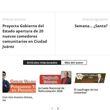
Facebook
Twitter
Pinterest
WhatsApp
Email
Artículo anterior
Artículo siguiente
Proyecta Gobierno del
Semana… ¿Santa?
Estado apertura de 20
nuevos comedores
comunitarios en Ciudad
Juárez
Artículos relacionados
Más del autor
Jornada Nacional de
El naufragio de los
Reforestación 2026
imberbes
Con mis monos chinos,
no