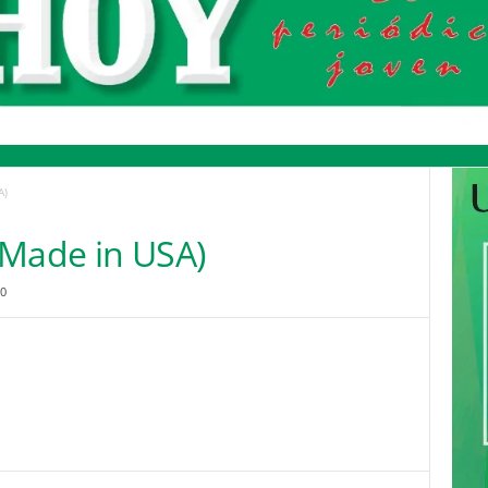
A)
(Made in USA)
00
Pinterest
WhatsApp
Email
Print