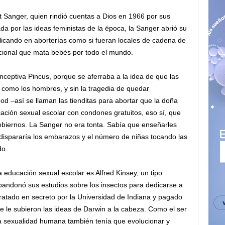
t Sanger, quien rindió cuentas a Dios en 1966 por sus
da por las ideas feministas de la época, la Sanger abrió su
plicando en aborterías como si fueran locales de cadena de
ional que mata bebés por todo el mundo.
onceptiva Pincus, porque se aferraba a la idea de que las
o como los hombres, y sin la tragedia de quedar
 –así se llaman las tienditas para abortar que la doña
ación sexual escolar con condones gratuitos, eso sí, que
gobiernos. La Sanger no era tonta. Sabía que enseñarles
 dispararía los embarazos y el número de niñas tocando las
do.
a educación sexual escolar es Alfred Kinsey, un tipo
andonó sus estudios sobre los insectos para dedicarse a
tratado en secreto por la Universidad de Indiana y pagado
se le subieron las ideas de Darwin a la cabeza. Como el ser
a sexualidad humana también tenía que evolucionar y