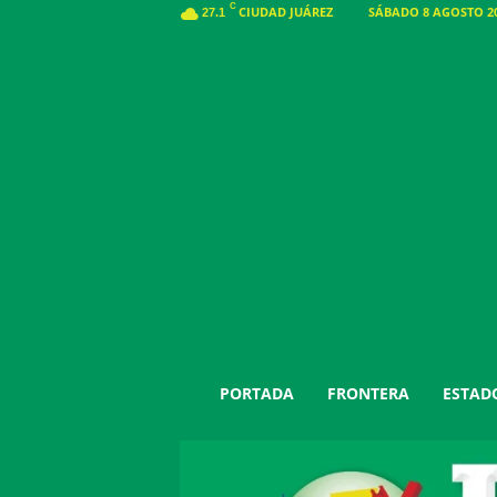
C
CIUDAD JUÁREZ
SÁBADO 8 AGOSTO 20
27.1
J
PORTADA
FRONTERA
ESTAD
u
á
r
e
z