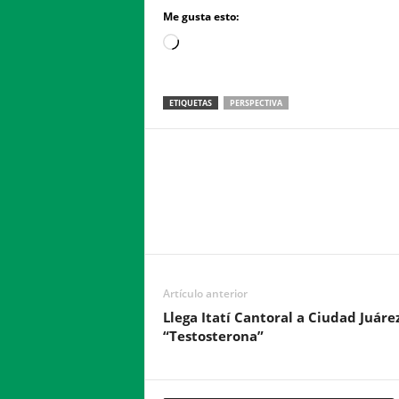
Me gusta esto:
Loading…
ETIQUETAS
PERSPECTIVA
Facebook
Twitter
Compartir
Artículo anterior
Llega Itatí Cantoral a Ciudad Juáre
“Testosterona”