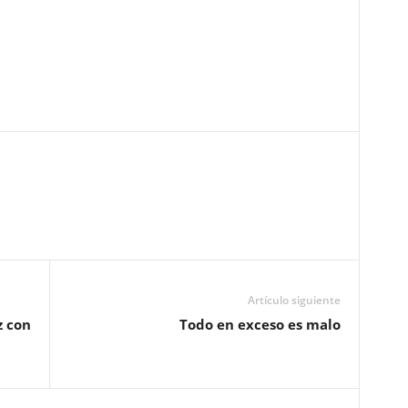
Pinterest
WhatsApp
Email
Print
Artículo siguiente
z con
Todo en exceso es malo