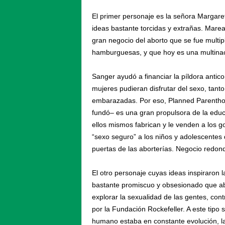
El primer personaje es la señora Margare
ideas bastante torcidas y extrañas. Marea
gran negocio del aborto que se fue multi
hamburguesas, y que hoy es una multinac
Sanger ayudó a financiar la píldora antic
mujeres pudieran disfrutar del sexo, tant
embarazadas. Por eso, Planned Parenthood
fundó– es una gran propulsora de la educ
ellos mismos fabrican y le venden a los 
“sexo seguro” a los niños y adolescentes
puertas de las aborterías. Negocio redon
El otro personaje cuyas ideas inspiraron l
bastante promiscuo y obsesionado que ab
explorar la sexualidad de las gentes, con
por la Fundación Rockefeller. A este tipo 
humano estaba en constante evolución, l