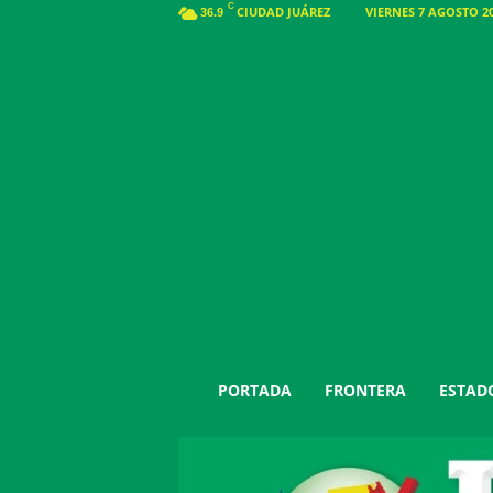
C
CIUDAD JUÁREZ
VIERNES 7 AGOSTO 20
36.9
J
PORTADA
FRONTERA
ESTAD
u
á
r
e
z