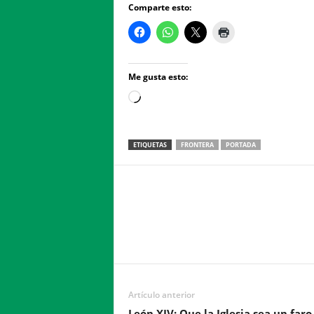
Comparte esto:
Me gusta esto:
Loading…
ETIQUETAS
FRONTERA
PORTADA
Facebook
Twitter
Compartir
Artículo anterior
León XIV: Que la Iglesia sea un faro