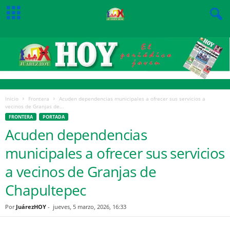
Inicio
Frontera
Acuden dependencias municipales a ofrecer sus servicios a
vecinos de Granjas de...
FRONTERA
PORTADA
Acuden dependencias
municipales a ofrecer sus servicios
a vecinos de Granjas de
Chapultepec
Por
JuárezHOY
-
jueves, 5 marzo, 2026, 16:33