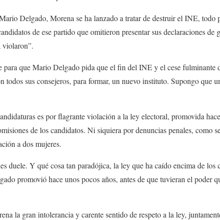
Mario Delgado, Morena se ha lanzado a tratar de destruir el INE, todo p
candidatos de ese partido que omitieron presentar sus declaraciones d
a violaron”.
te para que Mario Delgado pida que el fin del INE y el cese fulminant
todos sus consejeros, para formar, un nuevo instituto. Supongo que u
andidaturas es por flagrante violación a la ley electoral, promovida hac
isiones de los candidatos. Ni siquiera por denuncias penales, como se
ción a dos mujeres.
les duele. Y qué cosa tan paradójica, la ley que ha caído encima de los
ado promovió hace unos pocos años, antes de que tuvieran el poder qu
ena la gran intolerancia y carente sentido de respeto a la ley, juntamen