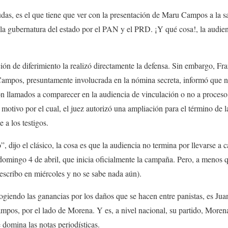
udas, es el que tiene que ver con la presentación de Maru Campos a la sal
 la gubernatura del estado por el PAN y el PRD. ¡Y qué cosa!, la audien
ón de diferimiento la realizó directamente la defensa. Sin embargo, Fr
mpos, presuntamente involucrada en la nómina secreta, informó que no 
ron llamados a comparecer en la audiencia de vinculación o no a proce
motivo por el cual, el juez autorizó una ampliación para el término de l
 a los testigos.
, dijo el clásico, la cosa es que la audiencia no termina por llevarse a
domingo 4 de abril, que inicia oficialmente la campaña. Pero, a menos q
escribo en miércoles y no se sabe nada aún).
cogiendo las ganancias por los daños que se hacen entre panistas, es Ju
ampos, por el lado de Morena. Y es, a nivel nacional, su partido, Morena
e domina las notas periodísticas.