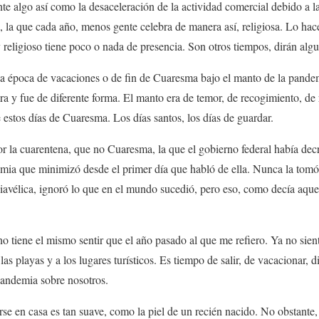
te algo así como la desaceleración de la actividad comercial debido a la
, la que cada año, menos gente celebra de manera así, religiosa. Lo hac
 religioso tiene poco o nada de presencia. Son otros tiempos, dirán alg
 época de vacaciones o de fin de Cuaresma bajo el manto de la pandem
a y fue de diferente forma. El manto era de temor, de recogimiento, de 
e estos días de Cuaresma. Los días santos, los días de guardar.
por la cuarentena, que no Cuaresma, la que el gobierno federal había dec
emia que minimizó desde el primer día que habló de ella. Nunca la tomó
avélica, ignoró lo que en el mundo sucedió, pero eso, como decía aquel
o tiene el mismo sentir que el año pasado al que me refiero. Ya no sien
as playas y a los lugares turísticos. Es tiempo de salir, de vacacionar, d
pandemia sobre nosotros.
rse en casa es tan suave, como la piel de un recién nacido. No obstante,