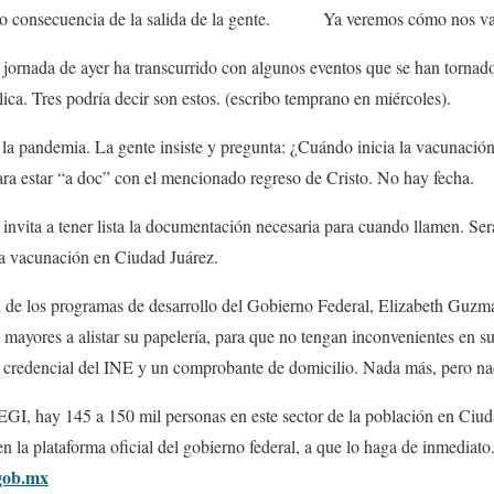
omo consecuencia de la salida de la gente. Ya veremos cómo nos va
a jornada de ayer ha transcurrido con algunos eventos que se han tornad
lica. Tres podría decir son estos. (escribo temprano en miércoles).
 la pandemia. La gente insiste y pregunta: ¿Cuándo inicia la vacunació
ra estar “a doc” con el mencionado regreso de Cristo. No hay fecha.
 invita a tener lista la documentación necesaria para cuando llamen. Se
la vacunación en Ciudad Juárez.
l de los programas de desarrollo del Gobierno Federal, Elizabeth Guzmá
s mayores a alistar su papelería, para que no tengan inconvenientes en s
 credencial del INE y un comprobante de domicilio. Nada más, pero n
NEGI, hay 145 a 150 mil personas en este sector de la población en Ciu
n la plataforma oficial del gobierno federal, a que lo haga de inmediato. 
gob.mx