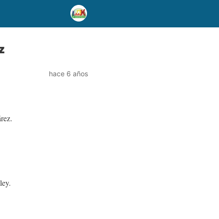
z
hace 6 años
árez.
ley.