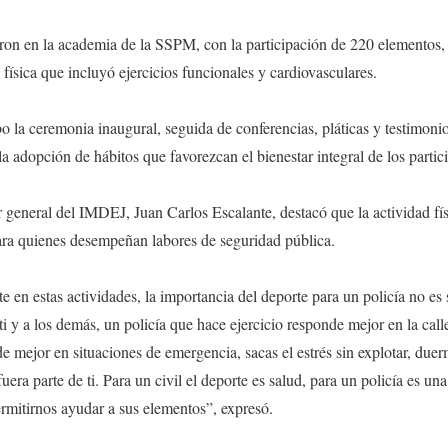
aron en la academia de la SSPM, con la participación de 220 elementos, 
física que incluyó ejercicios funcionales y cardiovasculares.
bo la ceremonia inaugural, seguida de conferencias, pláticas y testimoni
la adopción de hábitos que favorezcan el bienestar integral de los partic
or general del IMDEJ, Juan Carlos Escalante, destacó que la actividad fí
ara quienes desempeñan labores de seguridad pública.
te en estas actividades, la importancia del deporte para un policía no es s
 ti y a los demás, un policía que hace ejercicio responde mejor en la call
e mejor en situaciones de emergencia, sacas el estrés sin explotar, due
uera parte de ti. Para un civil el deporte es salud, para un policía es un
rmitirnos ayudar a sus elementos”, expresó.