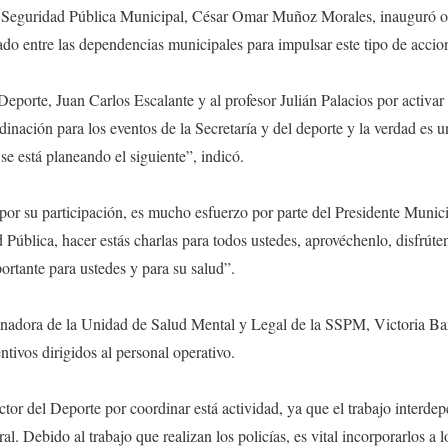
 de Seguridad Pública Municipal, César Omar Muñoz Morales, inauguró of
ado entre las dependencias municipales para impulsar este tipo de accio
 Deporte, Juan Carlos Escalante y al profesor Julián Palacios por activ
nación para los eventos de la Secretaría y del deporte y la verdad es u
se está planeando el siguiente”, indicó.
s por su participación, es mucho esfuerzo por parte del Presidente Munic
d Pública, hacer estás charlas para todos ustedes, aprovéchenlo, disfrút
rtante para ustedes y para su salud”.
inadora de la Unidad de Salud Mental y Legal de la SSPM, Victoria Barr
tivos dirigidos al personal operativo.
ctor del Deporte por coordinar está actividad, ya que el trabajo interdep
al. Debido al trabajo que realizan los policías, es vital incorporarlos a 