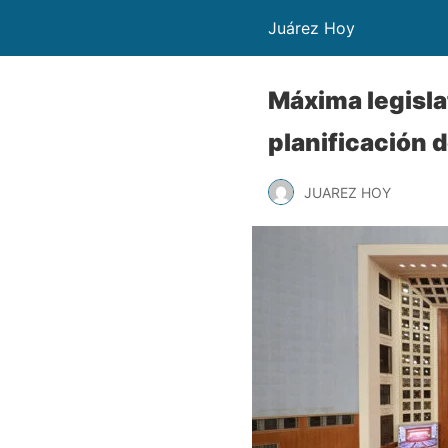
Juárez Hoy
Máxima legisla
planificación d
JUAREZ HOY