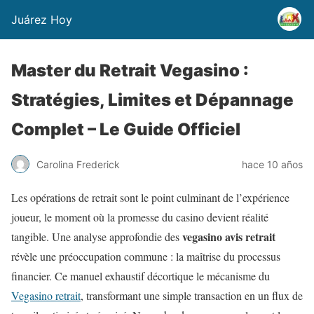
Juárez Hoy
Master du Retrait Vegasino :
Stratégies, Limites et Dépannage
Complet – Le Guide Officiel
Carolina Frederick
hace 10 años
Les opérations de retrait sont le point culminant de l’expérience
joueur, le moment où la promesse du casino devient réalité
vegasino avis retrait
tangible. Une analyse approfondie des
révèle une préoccupation commune : la maîtrise du processus
financier. Ce manuel exhaustif décortique le mécanisme du
Vegasino retrait
, transformant une simple transaction en un flux de