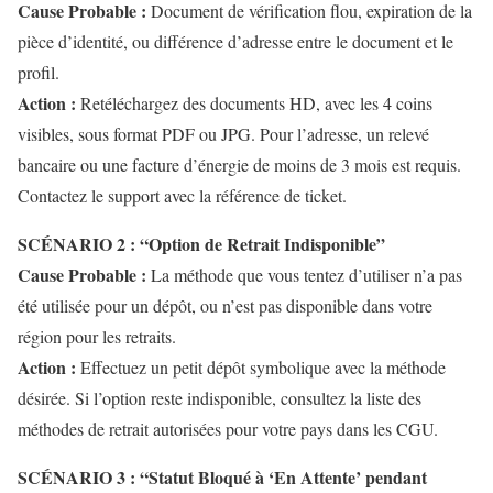
Cause Probable :
Document de vérification flou, expiration de la
pièce d’identité, ou différence d’adresse entre le document et le
profil.
Action :
Retéléchargez des documents HD, avec les 4 coins
visibles, sous format PDF ou JPG. Pour l’adresse, un relevé
bancaire ou une facture d’énergie de moins de 3 mois est requis.
Contactez le support avec la référence de ticket.
SCÉNARIO 2 : “Option de Retrait Indisponible”
Cause Probable :
La méthode que vous tentez d’utiliser n’a pas
été utilisée pour un dépôt, ou n’est pas disponible dans votre
région pour les retraits.
Action :
Effectuez un petit dépôt symbolique avec la méthode
désirée. Si l’option reste indisponible, consultez la liste des
méthodes de retrait autorisées pour votre pays dans les CGU.
SCÉNARIO 3 : “Statut Bloqué à ‘En Attente’ pendant