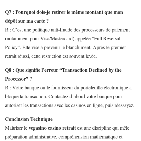
Q7 : Pourquoi dois-je retirer le même montant que mon
dépôt sur ma carte ?
R : C’est une politique anti-fraude des processeurs de paiement
(notamment pour Visa/Mastercard) appelée “Full Reversal
Policy”. Elle vise à prévenir le blanchiment. Après le premier
retrait réussi, cette restriction est souvent levée.
Q8 : Que signifie l’erreur “Transaction Declined by the
Processor” ?
R : Votre banque ou le fournisseur du portefeuille électronique a
bloqué la transaction. Contactez d’abord votre banque pour
autoriser les transactions avec les casinos en ligne, puis réessayez.
Conclusion Technique
vegasino casino retrait
Maîtriser le
est une discipline qui mêle
préparation administrative, compréhension mathématique et