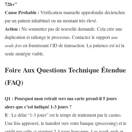
72h+”
Cause Probable :
Vérification manuelle approfondie déclenchée
par un pattern inhabituel ou un montant très élevé.
Action :
Ne soumettez pas de nouvelle demande. Cela crée une
duplication et rallonge le processus. Contactez le support
une
seule fois
en fournissant l’ID de transaction. La patience est ici la
seule stratégie viable.
Foire Aux Questions Technique Étendue
(FAQ)
Q1 : Pourquoi mon retrait vers ma carte prend-il 5 jours
alors que c’est indiqué 1-3 jours ?
R : Le délai “1-3 jours” est le temps de traitement par le casino.
Une fois approuvé, le transfert vers votre banque (processing) et le
crédit par celle-ci ajoutent 2-3 jours bancaires. Les week-ends et