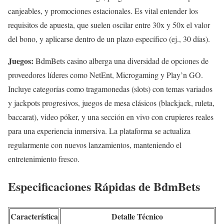
canjeables, y promociones estacionales. Es vital entender los
requisitos de apuesta, que suelen oscilar entre 30x y 50x el valor
del bono, y aplicarse dentro de un plazo específico (ej., 30 días).
Juegos:
BdmBets casino alberga una diversidad de opciones de
proveedores líderes como NetEnt, Microgaming y Play’n GO.
Incluye categorías como tragamonedas (slots) con temas variados
y jackpots progresivos, juegos de mesa clásicos (blackjack, ruleta,
baccarat), video póker, y una sección en vivo con crupieres reales
para una experiencia inmersiva. La plataforma se actualiza
regularmente con nuevos lanzamientos, manteniendo el
entretenimiento fresco.
Especificaciones Rápidas de BdmBets
Característica
Detalle Técnico