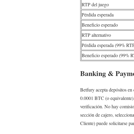
RTP del juego
Pérdida esperada
Beneficio esperado
RTP alternativo
Pérdida esperada (99% RT
Beneficio esperado (99% 
Banking & Paym
Betfury acepta depósitos en
0.0001 BTC (o equivalente).
verificación. No hay comision
sección de cajero, seleccion
Cliente) puede solicitarse pa