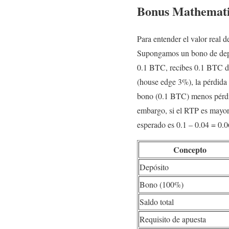
Bonus Mathemati
Para entender el valor real 
Supongamos un bono de depós
0.1 BTC, recibes 0.1 BTC d
(house edge 3%), la pérdida 
bono (0.1 BTC) menos pérdid
embargo, si el RTP es mayor
esperado es 0.1 – 0.04 = 0.0
Concepto
Depósito
Bono (100%)
Saldo total
Requisito de apuesta