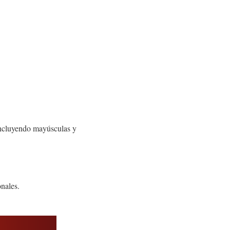
 incluyendo mayúsculas y
onales.