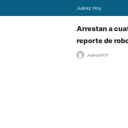
Juárez Hoy
Arrestan a cua
reporte de rob
JuárezHOY